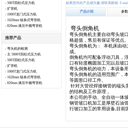
- 500T四柱式压力机
如果您对此产品感兴趣,请联系邮箱: E-mail:152
- 扩管机
产品介绍
参数
- 1000T龙门式压力机
- 1620mm 链条式弯管机
- 820mm 液压中频弯管机
弯头倒角机
弯头倒角机主要自动弯头坡
推荐产品
格超值，售后有保证等优点
弯头倒角机为： 本机床由
- 弯头机的检测
成。
- 主 5000T四柱式压力机
倒角机均可配备浮动刀具，浮
- 500T四柱式压力机
口有轻度椭圆加工完以后坡
- 扩管机
弯头倒角机的动力，本设备
- 1000T龙门式压力机
弯头倒角机的适用范围广，
- 1620mm 链条式弯管机
等圆形口径工件。
- 820mm 液压中频弯管机
针对大管径焊接钢管的端头需
的结构及工作原理 。
本公司的手动、全自动一体
钢管坡口机加工是厚壁石油管
行坡口加工的常用设备,目前