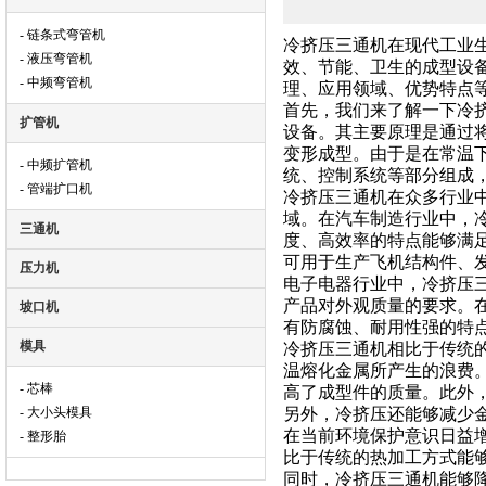
- 链条式弯管机
冷挤压三通机在现代工业
- 液压弯管机
效、节能、卫生的成型设
- 中频弯管机
理、应用领域、优势特点
首先，我们来了解一下冷
扩管机
设备。其主要原理是通过
变形成型。由于是在常温
- 中频扩管机
统、控制系统等部分组成
- 管端扩口机
冷挤压三通机在众多行业
域。在汽车制造行业中，
三通机
度、高效率的特点能够满
可用于生产飞机结构件、
压力机
电子电器行业中，冷挤压
产品对外观质量的要求。
坡口机
有防腐蚀、耐用性强的特
模具
冷挤压三通机相比于传统
温熔化金属所产生的浪费
- 芯棒
高了成型件的质量。此外
- 大小头模具
另外，冷挤压还能够减少
在当前环境保护意识日益
- 整形胎
比于传统的热加工方式能
同时，冷挤压三通机能够