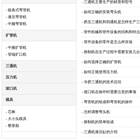
- 三通机主要生产的材质和型号
- 链条式弯管机
- 如何正确的安装弯头机
- 液压弯管机
- 挤压三通机和四通机是怎样生产
- 中频弯管机
- ​管件机械和管件设备的结构和特点
扩管机
- 管件设备的零件是怎么样存放
- 中频扩管机
- 推制机在生产过程中需要安装几
- 管端扩口机
- 如何选择正确的扩管机
三通机
- 如何正规使用压力机
压力机
- 冷挤三通机的技术总结
坡口机
- 坡口机在操作时需要注意的事项
模具
- 弯管机的组成和弯管机的操作
- 芯棒
- ​怎样调整弯头机
- 大小头模具
- 推制机的简单组成
- 整形胎
- 三通机液压缸的介绍