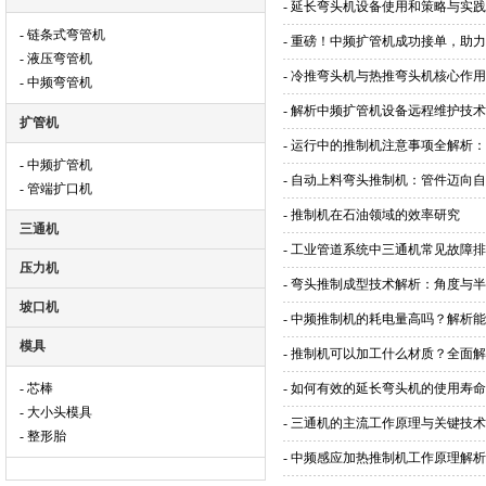
- 延长弯头机设备使用和策略与实践
- 链条式弯管机
- 重磅！中频扩管机成功接单，助
- 液压弯管机
- 冷推弯头机与热推弯头机核心作
- 中频弯管机
- 解析中频扩管机设备远程维护技
扩管机
- 运行中的推制机注意事项全解析
- 中频扩管机
- 自动上料弯头推制机：管件迈向
- 管端扩口机
- 推制机在石油领域的效率研究
三通机
- 工业管道系统中三通机常见故障
压力机
- 弯头推制成型技术解析：角度与
坡口机
- 中频推制机的耗电量高吗？解析
模具
- 推制机可以加工什么材质？全面
- 芯棒
- 如何有效的延长弯头机的使用寿
- 大小头模具
- 三通机的主流工作原理与关键技
- 整形胎
- 中频感应加热推制机工作原理解